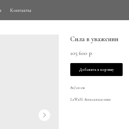
н
Контакты
Сила в уважении
105 600
р.
Добавить в корзину
80/120 см
LxWxH: 800x1200x20 mm